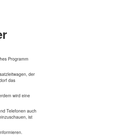
er
iches Programm
atzleitwagen, der
dorf das
erdem wird eine
 und Telefonen auch
inzuschauen, ist
informieren.