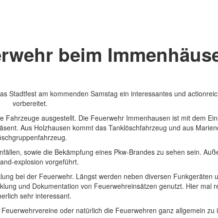
uerwehr beim Immenhäus
 das Stadtfest am kommenden Samstag ein interessantes und actionre
vorbereitet.
e Fahrzeuge ausgestellt. Die Feuerwehr Immenhausen ist mit dem Eins
präsent. Aus Holzhausen kommt das Tanklöschfahrzeug und aus Marien
öschgruppenfahrzeug.
unfällen, sowie die Bekämpfung eines Pkw-Brandes zu sehen sein. Auß
rand-explosion vorgeführt.
wicklung bei der Feuerwehr. Längst werden neben diversen Funkgeräten
lung und Dokumentation von Feuerwehreinsätzen genutzt. Hier mal re
herlich sehr interessant.
er Feuerwehrvereine oder natürlich die Feuerwehren ganz allgemein zu 