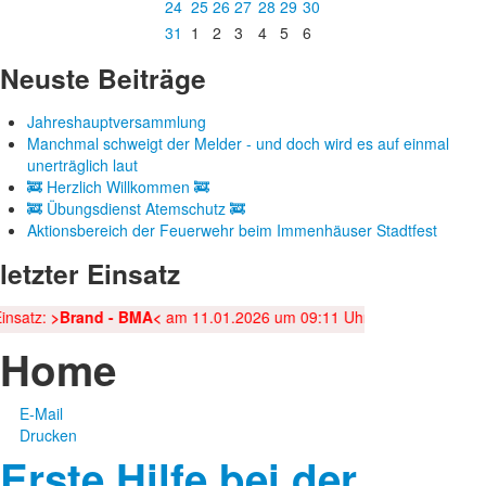
24
25
26
27
28
29
30
31
1
2
3
4
5
6
Neuste
Beiträge
Jahreshauptversammlung
Manchmal schweigt der Melder - und doch wird es auf einmal
unerträglich laut
🚒 Herzlich Willkommen 🚒
🚒 Übungsdienst Atemschutz 🚒
Aktionsbereich der Feuerwehr beim Immenhäuser Stadtfest
letzter
Einsatz
tz:
>Brand - BMA<
am 11.01.2026 um 09:11 Uhr
Home
E-Mail
Drucken
Erste Hilfe bei der