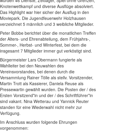
wurden 46 Dienste, Zeltlager, Spiel ohne Grenzen,
Knotenwettkampf und diverse Ausflüge absolviert.
Das Highlight war hier sicher der Ausflug in den
Moviepark. Die Jugendfeuerwehr Holzhausen
verzeichnet 5 männlich und 3 weibliche Mitglieder.
Peter Bobbe berichtet über die monatlichen Treffen
der Alters- und Ehrenabteilung, dem Frühjahrs-,
Sommer-, Herbst- und Winterfest, bei dem die
insgesamt 7 Mitglieder immer gut verköstigt sind.
Bürgermeister Lars Obermann fungierte als
Wahlleiter bei den Neuwahlen des
Vereinsvorstandes, bei denen durch die
Versammlung Rainer Tölle als stellv. Vorsitzender,
Martin Trott als Kassierer, Daniela Reuse als
Pressewartin gewählt wurden. Die Posten der / des
Ersten Vorsitzend*in und der / des Schriftführer*in
sind vakant. Nina Wetterau und Yannick Reuter
standen für eine Wiederwahl nicht mehr zur
Verfügung.
Im Anschluss wurden folgende Ehrungen
vorgenommen: