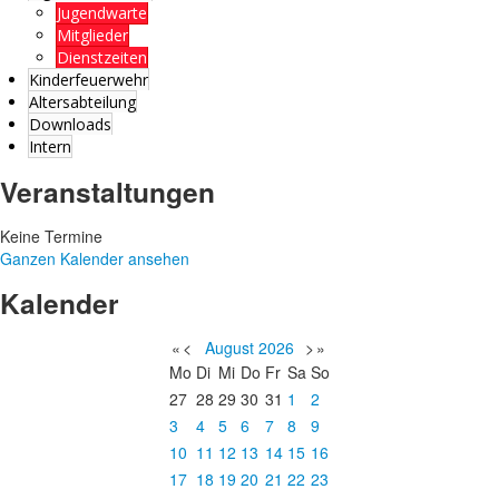
Jugendwarte
Mitglieder
Dienstzeiten
Kinderfeuerwehr
Altersabteilung
Downloads
Intern
Veranstaltungen
Keine Termine
Ganzen Kalender ansehen
Kalender
«
<
August
2026
>
»
Mo
Di
Mi
Do
Fr
Sa
So
27
28
29
30
31
1
2
3
4
5
6
7
8
9
10
11
12
13
14
15
16
17
18
19
20
21
22
23