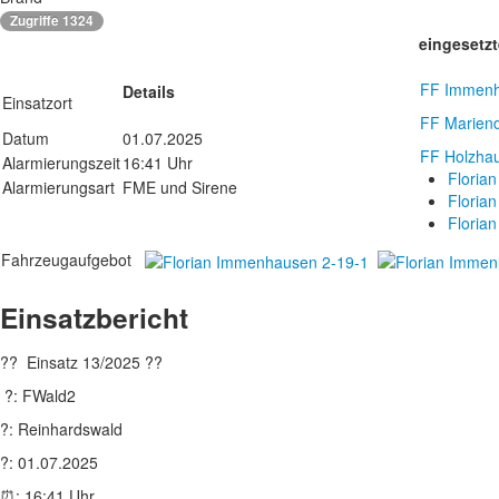
Zugriffe 1324
eingesetzt
FF Immen
Details
Einsatzort
FF Mariend
Datum
01.07.2025
FF Holzha
Alarmierungszeit
16:41 Uhr
Floria
Alarmierungsart
FME und Sirene
Floria
Floria
Fahrzeugaufgebot
Einsatzbericht
?? Einsatz 13/2025 ??
?: FWald2
?: Reinhardswald
?: 01.07.2025
⏰: 16:41 Uhr