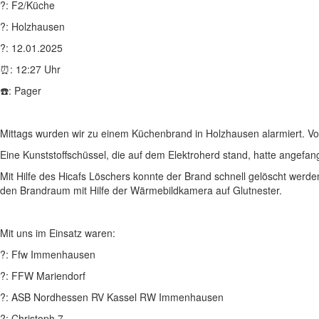
?: F2/Küche
?: Holzhausen
?: 12.01.2025
⏰: 12:27 Uhr
☎️: Pager
Mittags wurden wir zu einem Küchenbrand in Holzhausen alarmiert. V
Eine Kunststoffschüssel, die auf dem Elektroherd stand, hatte angefa
Mit Hilfe des Hicafs Löschers konnte der Brand schnell gelöscht werd
den Brandraum mit Hilfe der Wärmebildkamera auf Glutnester.
Mit uns im Einsatz waren:
?: Ffw Immenhausen
?: FFW Mariendorf
?: ASB Nordhessen RV Kassel RW Immenhausen
?: Christoph 7